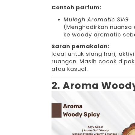
Contoh parfum:
Mulegh Aromatic SVG
(Menghadirkan nuansa ci
ke woody aromatic seb
Saran pemakaian:
Ideal untuk siang hari, akti
ruangan. Masih cocok dipa
atau kasual.
2. Aroma Woody