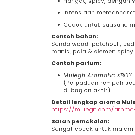
Hangat, spicy, dengan 
Intens dan memancarka
Cocok untuk suasana m
Contoh bahan:
Sandalwood, patchouli, ced
manis, pala & elemen spicy 
Contoh parfum:
Mulegh Aromatic XBOY
(Perpaduan rempah seg
di bagian akhir)
Detail lengkap aroma Mul
https://mulegh.com/aroma
Saran pemakaian:
Sangat cocok untuk malam h