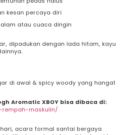
sentuhan pedas halus
n kesan percaya diri
alam atau cuaca dingin
ar, dipadukan dengan lada hitam, kayu
lainnya.
ar di awal & spicy woody yang hangat
egh Aromatic XBOY bisa dibaca di:
-rempah-maskulin/
ari, acara formal santai bergaya