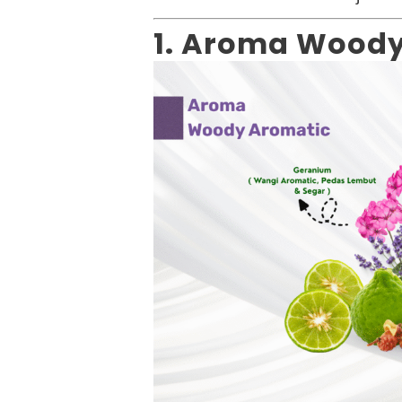
1. Aroma Woody