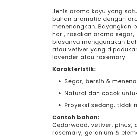
Jenis aroma kayu yang sat
bahan aromatic dengan aro
menenangkan. Bayangkan ber
hari, rasakan aroma segar
biasanya menggunakan bah
atau vetiver yang dipaduka
lavender atau rosemary.
Karakteristik:
Segar, bersih & menen
Natural dan cocok untu
Proyeksi sedang, tidak
Contoh bahan:
Cedarwood, vetiver, pinus,
rosemary, geranium & eleme