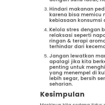
Hindari makanan peda
karena bisa memicu n
kebiasaan konsumsi 
Kelola stres dengan b
relaksasi seperti nap
ringan & terapi arom
terhindar dari kecem
Jangan lewatkan man
apalagi jika kita ber
penting untuk menghi
yang menempel di kul
lebih segar, bersih s
seharian.
Kesimpulan
Meskipun kita sedang tidur