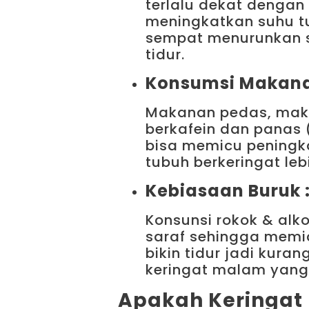
terlalu dekat dengan 
meningkatkan suhu t
sempat menurunkan s
tidur.
Konsumsi Makana
Makanan pedas, maka
berkafein dan panas (
bisa memicu peningk
tubuh berkeringat leb
Kebiasaan Buruk 
Konsunsi rokok & alk
saraf sehingga memic
bikin tidur jadi kura
keringat malam yang 
Apakah Keringat 