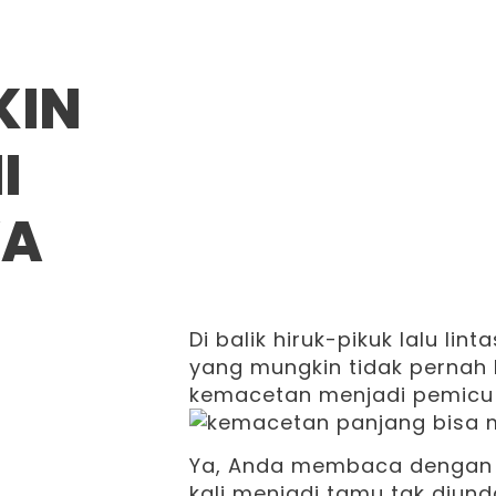
KIN
I
YA
Di balik hiruk-pikuk lalu li
yang mungkin tidak pernah k
kemacetan menjadi pemicu 
Ya, Anda membaca dengan b
kali menjadi tamu tak diu