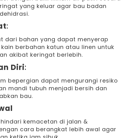
ringat yang keluar agar bau badan
dehidrasi.
at
:
uat dari bahan yang dapat menyerap
 kain berbahan katun atau linen untuk
 akibat keringat berlebih.
n Diri
:
um bepergian dapat mengurangi resiko
an mandi tubuh menjadi bersih dan
abkan bau.
Awal
hindari kemacetan di jalan &
engan cara berangkat lebih awal agar
an ketika jam sibuk.