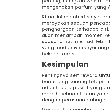
penting, luangkan waktu un
mengenakan parfum yang A
Ritual ini memberi sinyal p
merayakan sebuah pencapa
penghargaan terhadap diri
akan menambah momen kebah
suasana hati menjadi lebih
yang mudah & menyenangkan
bekerja keras.
Kesimpulan
Pentingnya self reward unt
bersenang senang tetapi me
adalah cara positif yang da
meraih sebuah tujuan yang 
dengan perasaan bahagia.
Memberikan penghargaan p