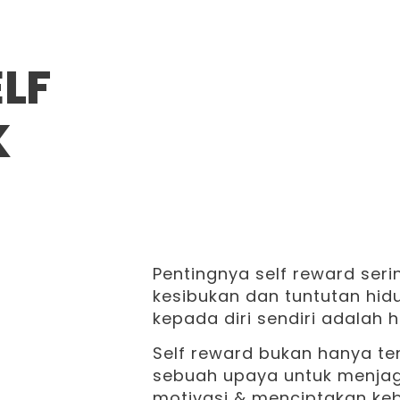
LF
K
Pentingnya self reward seri
kesibukan dan tuntutan hid
kepada diri sendiri adalah h
Self reward bukan hanya te
sebuah upaya untuk menjag
motivasi & menciptakan keb