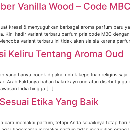
mber Vanilla Wood – Code MB
buat kreasi & menyuguhkan berbagai aroma parfum baru ya
. Kini hadir variant terbaru parfum pria code MBC denga
ncoba variant terbaru ini tidak akan sia sia karena parfu
i Keliru Tentang Aroma Oud
b yang hanya cocok dipakai untuk keperluan religius saja.
Dari Arab Faktanya bahan baku kayu oud atau disebut juga 
awasan India hingga […]
esuai Etika Yang Baik
tata cara memakai parfum, tetapi Anda sebaiknya tetap har
gar kegemaran memakai parfum tidak merugikan orang lain. 