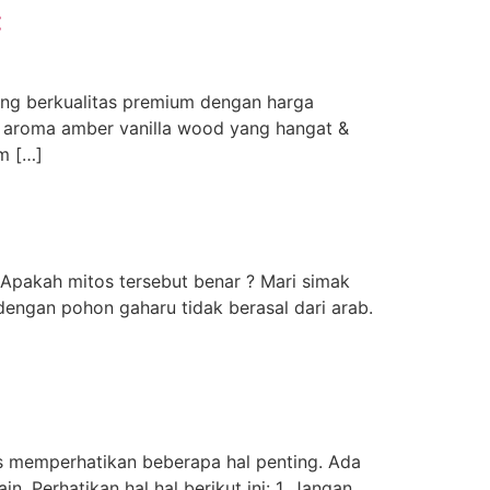
C
ng berkualitas premium dengan harga
n aroma amber vanilla wood yang hangat &
m […]
 Apakah mitos tersebut benar ? Mari simak
dengan pohon gaharu tidak berasal dari arab.
us memperhatikan beberapa hal penting. Ada
Perhatikan hal hal berikut ini: 1. Jangan