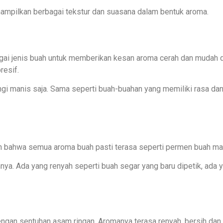
mpilkan berbagai tekstur dan suasana dalam bentuk aroma.
bagai jenis buah untuk memberikan kesan aroma cerah dan mudah
resif.
gi manis saja. Sama seperti buah-buahan yang memiliki rasa dan
an bahwa semua aroma buah pasti terasa seperti permen buah ma
annya. Ada yang renyah seperti buah segar yang baru dipetik, ad
engan sentuhan asam ringan. Aromanya terasa renyah, bersih dan 